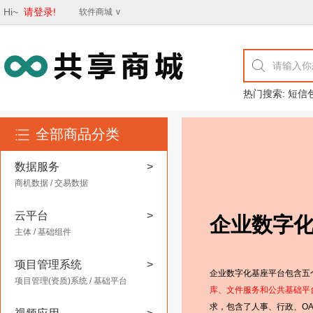
Hi~
请登录!
软件商城
v
热门搜索:
短信
全部商品分类
数据服务
>
商机数据
/
交易数据
云平台
>
低代码研
主体
/
基础组件
项目管理系统
>
低代码研发平台包括
研发平
项目管理(资质)系统
/
基础平台
复杂应用程序开发，有利于
具有很好的通用性和便捷性